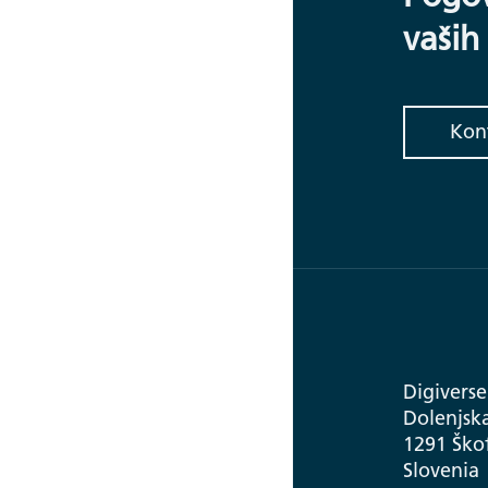
vaših
Kon
Digiverse
Dolenjska
1291 Škof
Slovenia