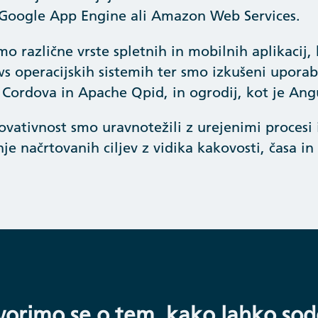
Google App Engine ali Amazon Web Services.
mo različne vrste spletnih in mobilnih aplikacij,
 operacijskih sistemih ter smo izkušeni uporab
Cordova in Apache Qpid, in ogrodij, kot je Ang
ovativnost smo uravnotežili z urejenimi procesi
je načrtovanih ciljev z vidika kakovosti, časa in 
orimo se o tem, kako lahko sode