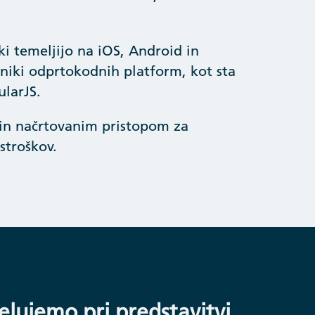
 ki temeljijo na iOS, Android in
niki odprtokodnih platform, kot sta
ularJS.
 in načrtovanim pristopom za
stroškov.
lujemo pri predstavitvi