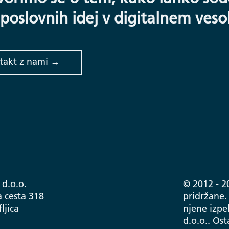
 poslovnih idej v digitalnem vesol
takt z nami →
 d.o.o.
© 2012 - 2
 cesta 318
pridržane. 
ljica
njene izpe
d.o.o.. Os