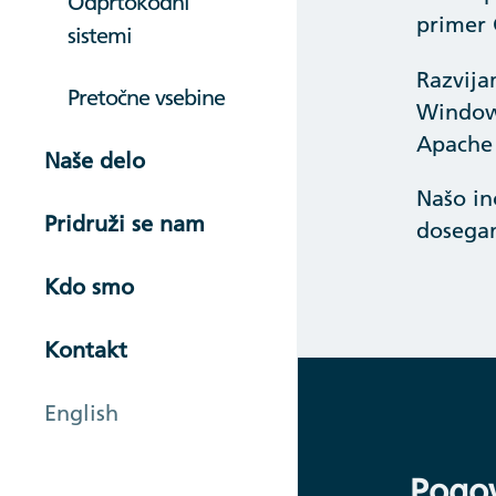
Odprtokodni
primer 
sistemi
Razvija
Pretočne vsebine
Windows
Apache 
Naše delo
Našo in
Pridruži se nam
dosegan
Kdo smo
Kontakt
English
Pogov